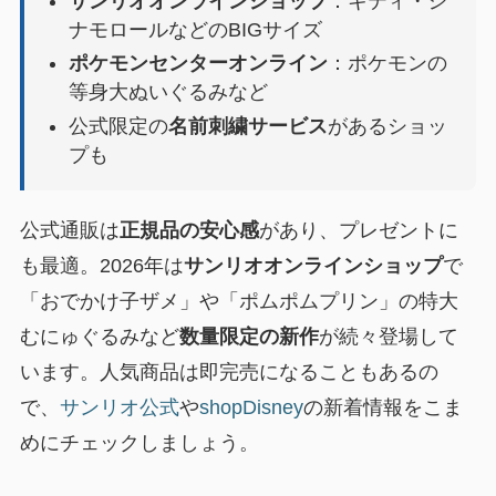
サンリオオンラインショップ
：キティ・シ
ナモロールなどのBIGサイズ
ポケモンセンターオンライン
：ポケモンの
等身大ぬいぐるみなど
公式限定の
名前刺繍サービス
があるショッ
プも
公式通販は
正規品の安心感
があり、プレゼントに
も最適。2026年は
サンリオオンラインショップ
で
「おでかけ子ザメ」や「ポムポムプリン」の特大
むにゅぐるみなど
数量限定の新作
が続々登場して
います。人気商品は即完売になることもあるの
で、
サンリオ公式
や
shopDisney
の新着情報をこま
めにチェックしましょう。