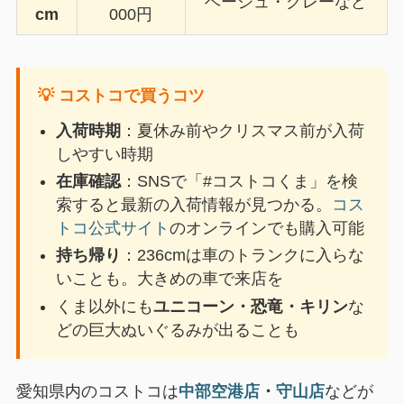
ベージュ・グレーなど
cm
000円
💡 コストコで買うコツ
入荷時期
：夏休み前やクリスマス前が入荷
しやすい時期
在庫確認
：SNSで「#コストコくま」を検
索すると最新の入荷情報が見つかる。
コス
トコ公式サイト
のオンラインでも購入可能
持ち帰り
：236cmは車のトランクに入らな
いことも。大きめの車で来店を
くま以外にも
ユニコーン・恐竜・キリン
な
どの巨大ぬいぐるみが出ることも
愛知県内のコストコは
中部空港店
・
守山店
などが