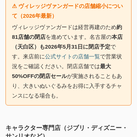
⚠ ヴィレッジヴァンガードの店舗縮小につい
て（2026年最新）
ヴィレッジヴァンガードは経営再建のため
約
81店舗の閉店
を進めています。名古屋の
本店
（天白区）も2026年5月31日に閉店予定
で
す。来店前に
公式サイトの店舗一覧
で営業状
況をご確認ください。閉店店舗では
最大
50%OFFの閉店セール
が実施されることもあ
り、大きいぬいぐるみをお得に入手するチャ
ンスになる場合も。
キャラクター専門店（ジブリ・ディズニー・
サンリオなど）