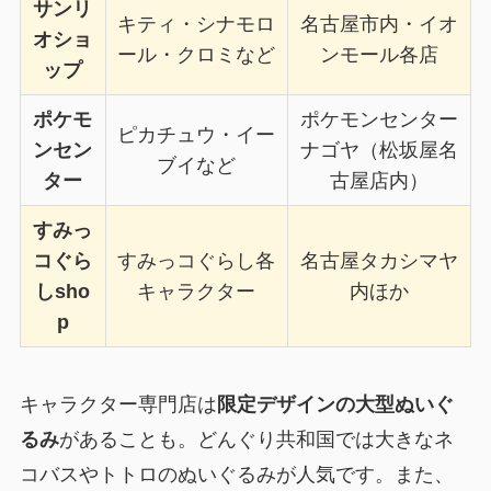
サンリ
キティ・シナモロ
名古屋市内・イオ
オショ
ール・クロミなど
ンモール各店
ップ
ポケモ
ポケモンセンター
ピカチュウ・イー
ンセン
ナゴヤ（松坂屋名
ブイなど
ター
古屋店内）
すみっ
コぐら
すみっコぐらし各
名古屋タカシマヤ
しsho
キャラクター
内ほか
p
キャラクター専門店は
限定デザインの大型ぬいぐ
るみ
があることも。どんぐり共和国では大きなネ
コバスやトトロのぬいぐるみが人気です。また、