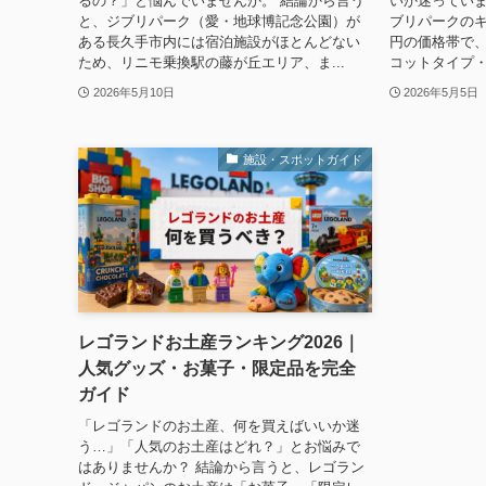
るの？」と悩んでいませんか。 結論から言う
いか迷っていま
と、ジブリパーク（愛・地球博記念公園）が
ブリパークのキー
ある長久手市内には宿泊施設がほとんどない
円の価格帯で
ため、リニモ乗換駅の藤が丘エリア、ま...
コットタイプ・
2026年5月10日
2026年5月5日
施設・スポットガイド
レゴランドお土産ランキング2026｜
人気グッズ・お菓子・限定品を完全
ガイド
「レゴランドのお土産、何を買えばいいか迷
う…」「人気のお土産はどれ？」とお悩みで
はありませんか？ 結論から言うと、レゴラン