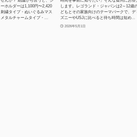
せんか？ 結論から言うと、ジ
時間を事前に知りたい」そんな疑問にお答
ホルダーは1,100円〜2,420
します。レゴランド・ジャパンは2～12歳
、刺繍タイプ・ぬいぐるみマス
どもとその家族向けのテーマパークで、デ
メタルチャームタイプ・...
ズニーやUSJに比べると待ち時間は短め...
2026年5月1日