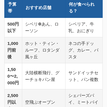
予算
何が食べられ
おすすめ店舗
帯
る？
500円
シベリ❆あん、ロ
シベリア、牛
以下
ーソン
乳、おにぎり
1,000
ホット・ティン・
ネコの手ドッ
円前
ルーフ、ロタンダ
グ、カレー、パ
後
風ヶ丘
スタ
1,50
大陸横断飛行、グ
サンドイッチセ
0〜2,
ーチョキパン屋
ット、パン複数
000円
2,500
シェパーズパ
円以
空飛ぶオーブン
イ、ミートパイ