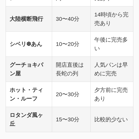
14時頃から完
大陸横断飛行
30〜40分
売あり
午後に完売多
シベリ❆あん
10〜20分
い
グーチョキパ
開店直後は
人気パンは早
ン屋
長蛇の列
めに完売
ホット・ティ
夕方前に完売
20〜30分
ン・ルーフ
あり
ロタンダ風ヶ
15〜30分
比較的少ない
丘