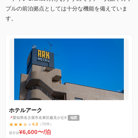
プルの前泊拠点としては十分な機能を備えていま
す。
ホテルアーク
📍
愛知県名古屋市名東区藤見が丘9
地図
★
★
★
★
★
4.0
（70件）
¥6,600〜/泊
最安値