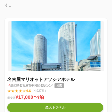
す。
名古屋マリオットアソシアホテル
📍
愛知県名古屋市中村区名駅1-1-4
地図
★
★
★
★
★
4.6
（4,927件）
¥17,000〜/泊
最安値
楽天トラベル