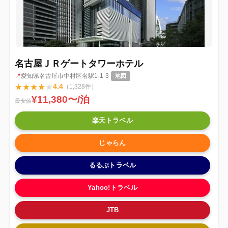
名古屋ＪＲゲートタワーホテル
📍
愛知県名古屋市中村区名駅1-1-3
地図
★
★
★
★
★
4.4
（1,328件）
¥11,380〜/泊
最安値
楽天トラベル
じゃらん
るるぶトラベル
Yahoo!トラベル
JTB