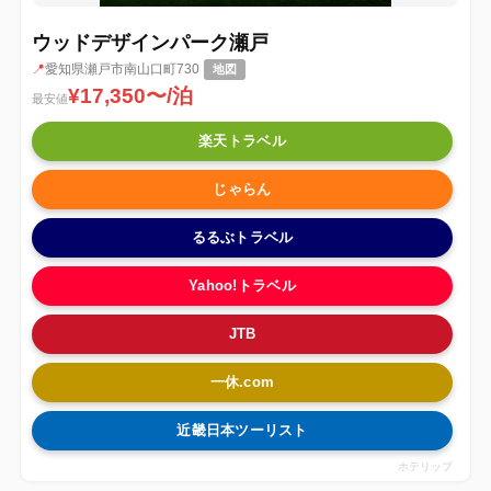
ウッドデザインパーク瀬戸
📍
愛知県瀬戸市南山口町730
地図
¥17,350〜/泊
最安値
楽天トラベル
じゃらん
るるぶトラベル
Yahoo!トラベル
JTB
一休.com
近畿日本ツーリスト
ホテリップ