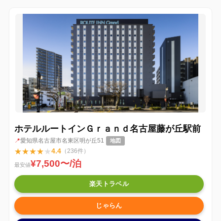
ホテルルートインＧｒａｎｄ名古屋藤が丘駅前
📍
愛知県名古屋市名東区明が丘51
地図
★
★
★
★
★
4.4
（236件）
¥7,500〜/泊
最安値
楽天トラベル
じゃらん