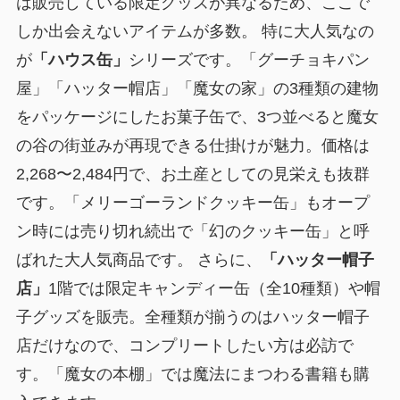
は販売している限定グッズが異なるため、ここで
しか出会えないアイテムが多数。 特に大人気なの
が
「ハウス缶」
シリーズです。「グーチョキパン
屋」「ハッター帽店」「魔女の家」の3種類の建物
をパッケージにしたお菓子缶で、3つ並べると魔女
の谷の街並みが再現できる仕掛けが魅力。価格は
2,268〜2,484円で、お土産としての見栄えも抜群
です。「メリーゴーランドクッキー缶」もオープ
ン時には売り切れ続出で「幻のクッキー缶」と呼
ばれた大人気商品です。 さらに、
「ハッター帽子
店」
1階では限定キャンディー缶（全10種類）や帽
子グッズを販売。全種類が揃うのはハッター帽子
店だけなので、コンプリートしたい方は必訪で
す。「魔女の本棚」では魔法にまつわる書籍も購