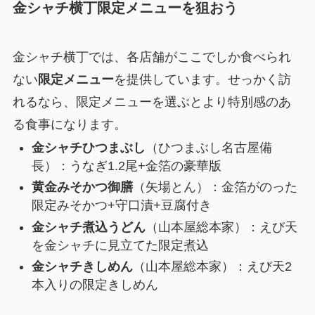
金シャチ横丁限定メニューを狙おう
金シャチ横丁では、各店舗がここでしか食べられ
ない
限定メニュー
を提供しています。せっかく訪
れるなら、限定メニューを選ぶとより特別感のあ
る食事になります。
金シャチひつまぶし
（ひつまぶし名古屋備
長）：うなぎ1.2尾+金箔の豪華版
黄金みそかつ御膳
（矢場とん）：金箔がのった
限定みそかつ+守口漬+豆腐付き
金シャチ煮込うどん
（山本屋総本家）：えび天
を金シャチに見立てた限定煮込
金シャチきしめん
（山本屋総本家）：えび天2
本入りの限定きしめん