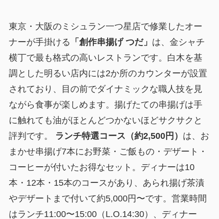
東京・大阪のミシュラン一つ星店で修業したオー
ナーが手掛ける
「創作串揚げ つだ」
は、金シャチ
横丁で最も格式の高いレストランです。白木を基
調とした明るい店内には2か所のカウンターが設置
されており、目の前でダイナミックな職人技を見
ながら食事が楽しめます。揚げたての串揚げは手
に触れても油がほとんどつかないほどサクサクと
評判です。
ランチ特選コース（約2,500円）
は、お
まかせ串揚げ7本にお野菜・ご飯もの・デザート・
コーヒーが付いたお得なセット。ディナーは10
本・12本・15本のコースがあり、あられ揚げ茶漬
やデザートまで付いて約5,000円〜です。営業時間
はランチ11:00〜15:00（L.O.14:30）、ディナー