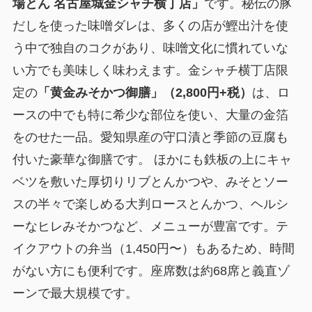
場とん 名古屋城金シャチ横丁店」
です。秘伝の豚
だしを使った味噌ダレは、多くの店が鰹出汁を使
う中で独自のコクがあり、味噌文化に慣れていな
い方でも美味しく味わえます。金シャチ横丁店限
定の
「黄金みそかつ御膳」（2,800円+税）
は、ロ
ースの中でも特に希少な部位を使い、大量の金箔
をのせた一品。愛知県産の守口漬と季節の豆腐も
付いた豪華な御膳です。 ほかにも鉄板の上にキャ
ベツを敷いた厚切りリブとんかつや、みそとソー
スの半々で楽しめる大判ロースとんかつ、ヘルシ
ーなヒレみそかつなど、メニューが豊富です。テ
イクアウトの弁当（1,450円〜）もあるため、時間
がない方にも便利です。座席数は約68席と義直ゾ
ーンで最大規模です。