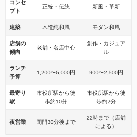
コンセ
正統・伝統
新風・革新
プト
建築
木造純和風
モダン和風
店舗の
創作・カジュア
老舗・名店中心
傾向
ル
ランチ
1,200〜5,000円
900〜2,500円
予算
最寄り
市役所駅から徒
市役所駅から徒
駅
歩約10分
歩約2分
22時まで（店舗
夜営業
閉門30分後まで
による）