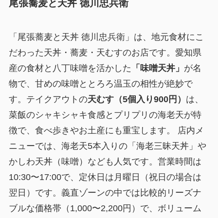
尾張蕎麦と天丼 徳川忠兵衛
「尾張蕎麦と天丼 徳川忠兵衛」は、地元食材にこ
だわった天丼・蕎麦・天むすのお店です。愛知県
産の食材と八丁味噌を活かした
「味噌天丼」
が名
物で、甘めの味噌ととろろ温玉の相性が絶妙で
す。テイクアウトの
天むす（5個入り900円）
は、
菜飯のシャキシャキ食感とプリプリの海老天が特
徴で、食べ歩きやお土産にも重宝します。 店内メ
ニューでは、海老天5本入りの「海老三昧天丼」や
かしわ天丼（味噌）なども人気です。営業時間は
10:30〜17:00で、定休日は月曜日（祝日の場合は
翌日）です。義直ゾーンの中では比較的リーズナ
ブルな価格帯（1,000〜2,200円）で、ボリューム