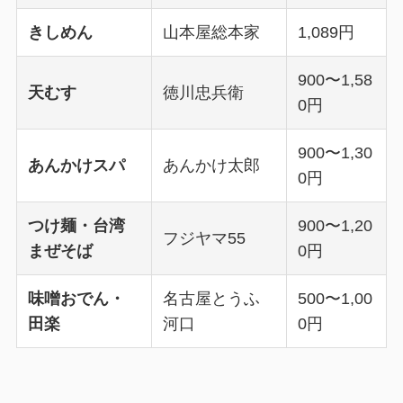
きしめん
山本屋総本家
1,089円
900〜1,58
天むす
徳川忠兵衛
0円
900〜1,30
あんかけスパ
あんかけ太郎
0円
つけ麺・台湾
900〜1,20
フジヤマ55
まぜそば
0円
味噌おでん・
名古屋とうふ
500〜1,00
田楽
河口
0円