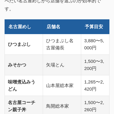
べたい名古屋めしから店舗を選ぶのが効率的で
す。
名古屋めし
店舗名
予算目安
ひつまぶし名
3,880〜5,
ひつまぶし
古屋備長
000円
1,500〜3,
みそかつ
矢場とん
200円
味噌煮込みう
1,265〜2,
山本屋総本家
どん
420円
名古屋コーチ
1,500〜2,
鳥開総本家
ン親子丼
260円