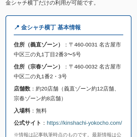
金シャチ横丁だけの利用が可能です。
📍 金シャチ横丁 基本情報
住所（義直ゾーン）
：〒460-0031 名古屋市
中区三の丸1丁目2番3〜5号
住所（宗春ゾーン）
：〒460-0032 名古屋市
中区二の丸1番2・3号
店舗数
：約20店舗（義直ゾーン約12店舗、
宗春ゾーン約8店舗）
入場料
：無料
公式サイト
：
https://kinshachi-yokocho.com/
※情報は記事執筆時点のものです。最新情報は公