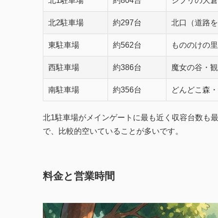
北1駐車場
約804台
ジブリの大倉
北2駐車場
約297台
北口（道路を
東駐車場
約562台
もののけの里
西駐車場
約386台
魔女の谷・観
南駐車場
約356台
どんどこ森・
北1駐車場がメインゲートに最も近く収容台数も
で、比較的空いていることが多いです。
料金と営業時間