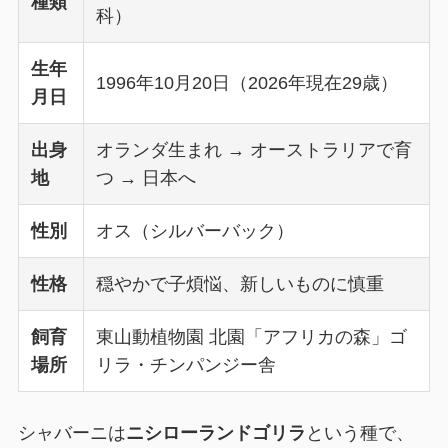
種類
科）
生年
1996年10月20日（2026年現在29歳）
月日
出身
オランダ生まれ → オーストラリアで育
地
つ → 日本へ
性別
オス（シルバーバック）
性格
穏やかで子煩悩、新しいものに慎重
飼育
東山動植物園 北園「アフリカの森」ゴ
場所
リラ・チンパンジー舎
シャバーニは
ニシローランドゴリラ
という種で、