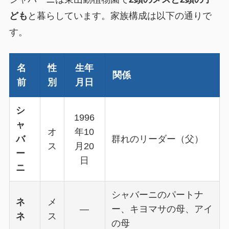
ども
と暮らしています。家族構成は以下の通りで
す。
名
性
生年
関係
前
別
月日
シ
1996
ャ
オ
年10
バ
群れのリーダー（父）
ス
月20
ー
日
ニ
シャバーニのパートナ
ネ
メ
—
ー、キヨマサの母、アイ
ネ
ス
の母